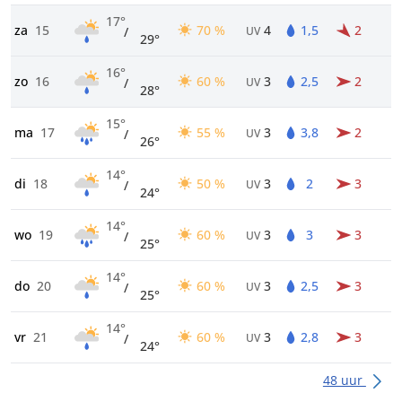
17°
za
15
70 %
4
1,5
2
/
UV
29°
16°
zo
16
60 %
3
2,5
2
/
UV
28°
15°
ma
17
55 %
3
3,8
2
/
UV
26°
14°
di
18
50 %
3
2
3
/
UV
24°
14°
wo
19
60 %
3
3
3
/
UV
25°
14°
do
20
60 %
3
2,5
3
/
UV
25°
14°
vr
21
60 %
3
2,8
3
/
UV
24°
48 uur