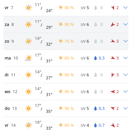
11°
vr
7
80 %
5
0
2
/
UV
24°
11°
za
8
90 %
6
0
2
/
UV
29°
14°
zo
9
75 %
6
0
3
/
UV
32°
17°
ma
10
85 %
6
0,3
3
/
UV
31°
14°
di
11
90 %
6
0
3
/
UV
27°
14°
wo
12
90 %
6
0
2
/
UV
31°
17°
do
13
90 %
5
0,3
2
/
UV
35°
18°
vr
14
85 %
4
0,7
2
/
UV
33°