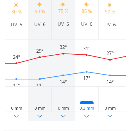
75 %
85 %
90 %
9
80 %
90 %
UV
6
UV
6
UV
6
UV
5
UV
6
32°
31°
29°
27°
24°
17°
14°
14°
11°
11°
0 mm
0 mm
0 mm
0,3 mm
0 mm
0