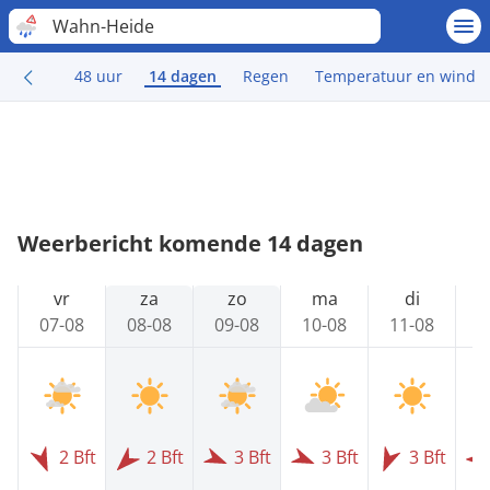
Wahn-Heide
48 uur
14 dagen
Regen
Temperatuur en wind
Weerbericht komende 14 dagen
vr
za
zo
ma
di
07-08
08-08
09-08
10-08
11-08
1
2 Bft
2 Bft
3 Bft
3 Bft
3 Bft