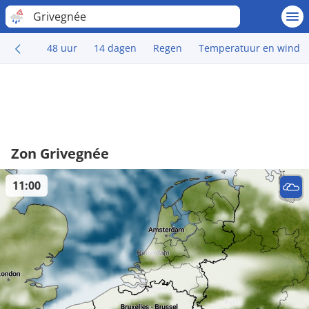
Grivegnée
48 uur
14 dagen
Regen
Temperatuur en wind
Zon Grivegnée
11:00