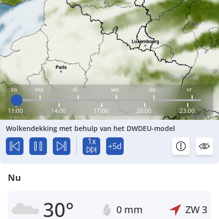
zo
ma
di
wo
do
vr
11:00
14:00
17:00
20:00
23:00
Wolkendekking met behulp van het DWDEU-model
1x
+5d
Nu
30°
0 mm
ZW
3