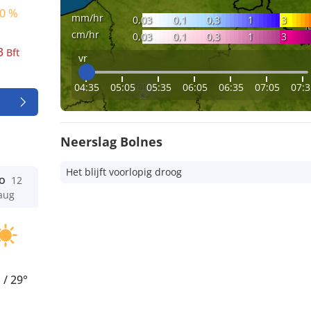
0 %
mm/hr
0,03
0,1
0,3
1
3
cm/hr
0,03
0,1
0,3
1
3
3
Bft
vr
04:35
05:05
05:35
06:05
06:35
07:05
07:3
Neerslag Bolnes
Het blijft voorlopig droog
o
12
aug
°
/
29°