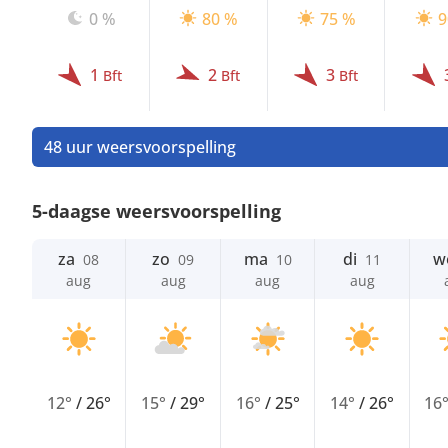
0 %
80 %
75 %
9
1
2
3
Bft
Bft
Bft
48 uur weersvoorspelling
5-daagse weersvoorspelling
za
zo
ma
di
w
08
09
10
11
aug
aug
aug
aug
12°
/
26°
15°
/
29°
16°
/
25°
14°
/
26°
16