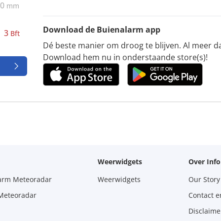
0
mm
Download de Buienalarm app
3
Bft
Dé beste manier om droog te blijven. Al meer d
Download hem nu in onderstaande store(s)!
Weerwidgets
Over Inf
larm Meteoradar
Weerwidgets
Our Story
 Meteoradar
Contact e
Disclaime