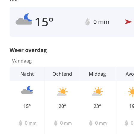
15°
0 mm
Weer overdag
Vandaag
Nacht
Ochtend
Middag
Av
15°
20°
23°
1
0
0
0
mm
mm
mm