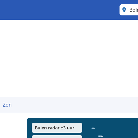
Bol
Zon
Buien radar ±3 uur