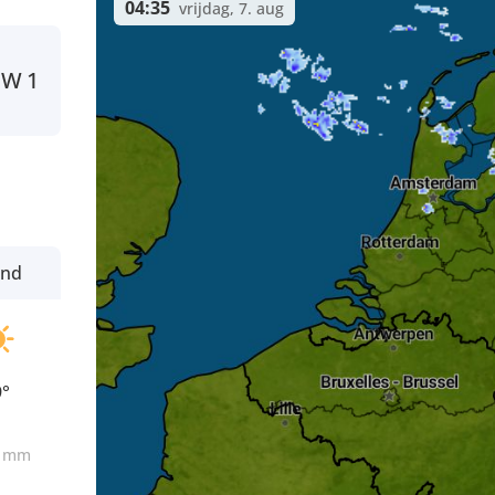
04:35
vrijdag, 7. aug
W
1
ond
9°
0
mm