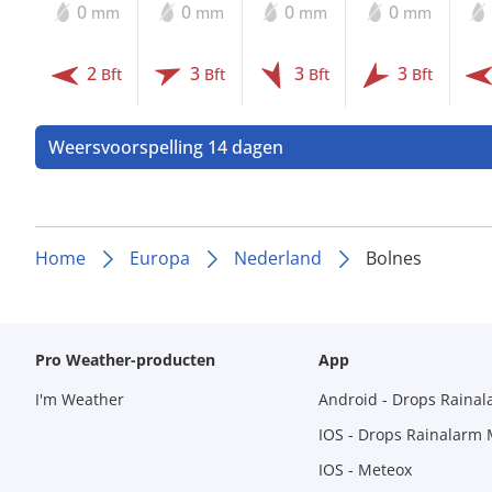
0
0
0
0
mm
mm
mm
mm
2
3
3
3
Bft
Bft
Bft
Bft
Weersvoorspelling 14 dagen
Home
Europa
Nederland
Bolnes
Pro Weather-producten
App
I'm Weather
Android - Drops Raina
IOS - Drops Rainalarm
IOS - Meteox