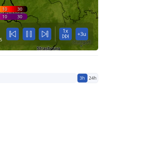
10
30
10
30
1x
+3u
5
3h
24h