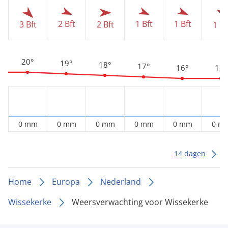
2 Bft
1 Bft
1 Bft
3 Bft
2 Bft
1 Bf
20°
19°
18°
17°
16°
16°
0 mm
0 mm
0 mm
0 mm
0 mm
0 m
14 dagen
Home
Europa
Nederland
Wissekerke
Weersverwachting voor Wissekerke