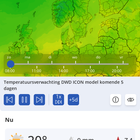
zo
ma
di
wo
do
vr
08:00
11:00
14:00
17:00
20:00
Temperatuursverwachting DWD ICON model komende 5
dagen
1x
+5d
Nu