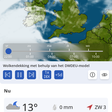
vr
zo
ma
di
wo
22:00
01:00
04:00
07:00
10:00
Wolkendekking met behulp van het DWDEU-model
1x
+5d
Nu
13°
0 mm
ZW
3