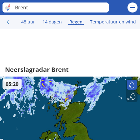
Brent
48 uur
14 dagen
Regen
Temperatuur en wind
Neerslagradar Brent
05:20