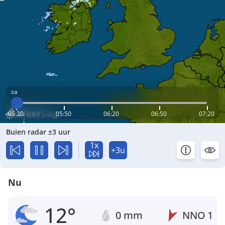
za
05:20
05:50
06:20
06:50
07:20
Buien radar ±3 uur
1x
+3u
Nu
12°
0 mm
NNO
1