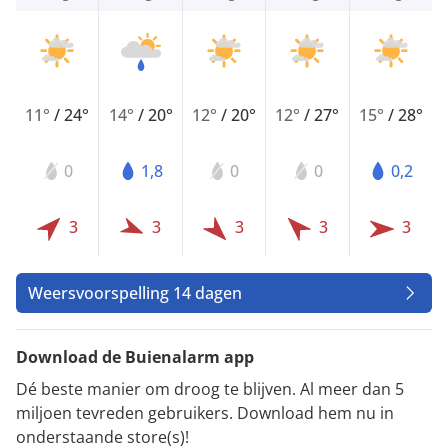
11°
/
24°
14°
/
20°
12°
/
20°
12°
/
27°
15°
/
28°
0
1,8
0
0
0,2
3
3
3
3
3
Weersvoorspelling 14 dagen
Download de Buienalarm app
Dé beste manier om droog te blijven. Al meer dan 5
miljoen tevreden gebruikers. Download hem nu in
onderstaande store(s)!