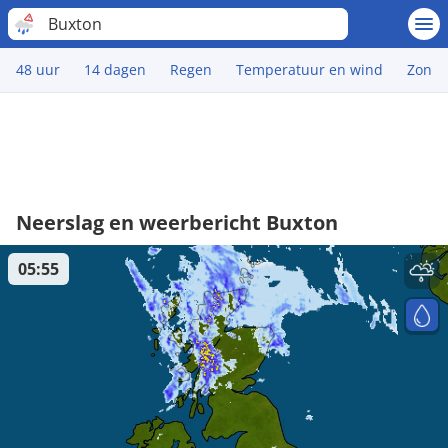
Buxton
48 uur
14 dagen
Regen
Temperatuur en wind
Zon
Neerslag en weerbericht Buxton
05:55