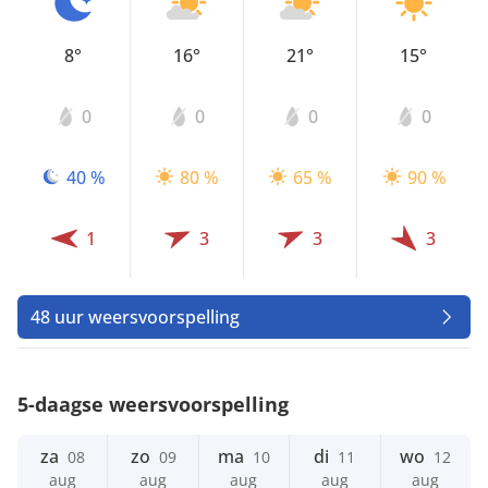
8°
16°
21°
15°
0
0
0
0
40 %
80 %
65 %
90 %
1
3
3
3
48 uur weersvoorspelling
5-daagse weersvoorspelling
za
zo
ma
di
wo
08
09
10
11
12
aug
aug
aug
aug
aug