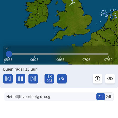
vr
05:55
06:25
06:55
07:25
07:50
Buien radar ±3 uur
1x
+3u
Het blijft voorlopig droog
2h
24h