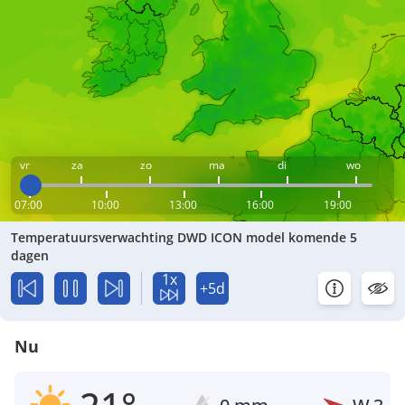
vr
za
zo
ma
di
wo
07:00
10:00
13:00
16:00
19:00
Temperatuursverwachting DWD ICON model komende 5
dagen
1x
+5d
Nu