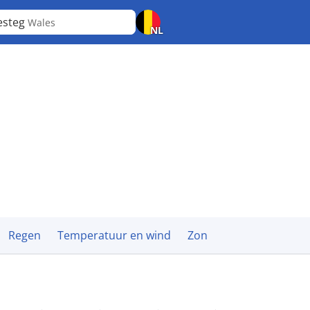
esteg
Wales
NL
Regen
Temperatuur en wind
Zon