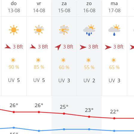
do
vr
za
zo
ma
13-08
14-08
15-08
16-08
17-08
3 Bft
3 Bft
3 Bft
3 Bft
3 Bft
90 %
85 %
60 %
55 %
65 %
UV
5
UV
5
UV
3
UV
2
UV
3
26°
26°
25°
23°
22°