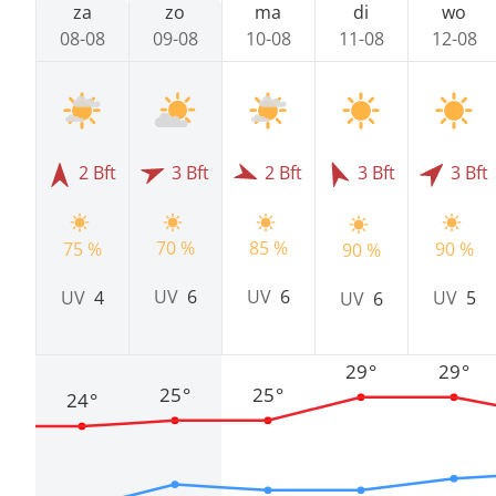
za
zo
ma
di
wo
08-08
09-08
10-08
11-08
12-08
2 Bft
3 Bft
2 Bft
3 Bft
3 Bft
70 %
85 %
75 %
90 %
90 %
UV
6
UV
6
UV
4
UV
5
UV
6
29°
29°
25°
25°
24°