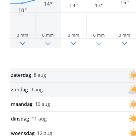
15°
14°
13°
13°
10°
0 mm
0 mm
0 mm
0 mm
0 mm
zaterdag
8 aug
zondag
9 aug
maandag
10 aug
dinsdag
11 aug
woensdag
12 aug