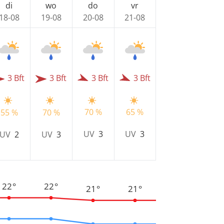
di
wo
do
vr
18-08
19-08
20-08
21-08
3 Bft
3 Bft
3 Bft
3 Bft
70 %
65 %
55 %
70 %
UV
3
UV
3
UV
2
UV
3
22°
22°
21°
21°