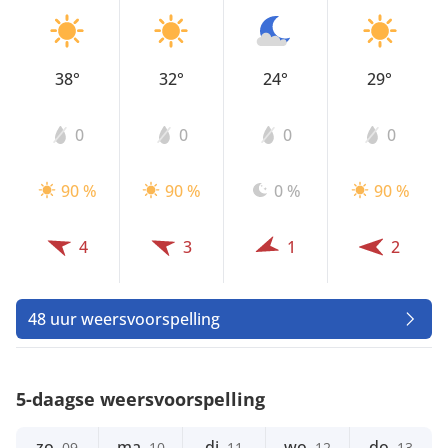
38°
32°
24°
29°
0
0
0
0
90 %
90 %
0 %
90 %
4
3
1
2
48 uur weersvoorspelling
5-daagse weersvoorspelling
zo
ma
di
wo
do
09
10
11
12
13