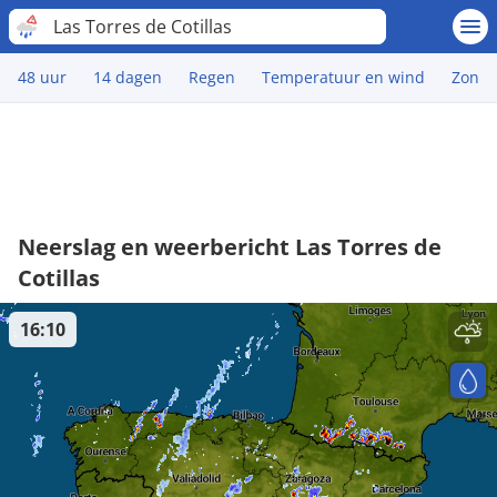
Las Torres de Cotillas
48 uur
14 dagen
Regen
Temperatuur en wind
Zon
Neerslag en weerbericht Las Torres de
Cotillas
16:10