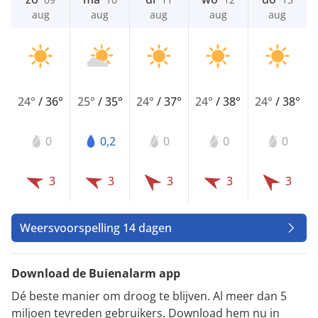
aug
aug
aug
aug
aug
24°
/
36°
25°
/
35°
24°
/
37°
24°
/
38°
24°
/
38°
0
0,2
0
0
0
3
3
3
3
3
Weersvoorspelling 14 dagen
Download de Buienalarm app
Dé beste manier om droog te blijven. Al meer dan 5
miljoen tevreden gebruikers. Download hem nu in