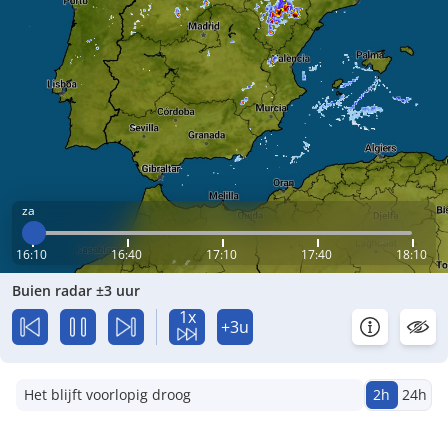
za
16:10
16:40
17:10
17:40
18:10
Buien radar ±3 uur
1x
+3u
Het blijft voorlopig droog
2h
24h