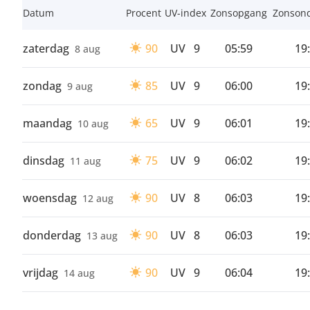
Datum
Procent
UV-index
Zonsopgang
Zonson
zaterdag
90
UV
9
05:59
19
8 aug
zondag
85
UV
9
06:00
19
9 aug
maandag
65
UV
9
06:01
19
10 aug
dinsdag
75
UV
9
06:02
19
11 aug
woensdag
90
UV
8
06:03
19
12 aug
donderdag
90
UV
8
06:03
19
13 aug
vrijdag
90
UV
9
06:04
19
14 aug