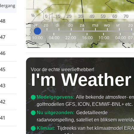
dergang
%
0
10
20
30
40
50
60
70
:48
vr
zo
di
do
za
ma
wo
vr
zo
:47
10:00
04:00
22:00
16:00
10:00
04:00
07
:46
:45
Voor de echte weerliefhebber!
I'm Weather
:43
Modelgegevens:
Alle bekende atmosfeer- e
:42
golfmodellen GFS, ICON, ECMWF-BNL+ etc.
Nu uitgezonden:
Gedetailleerde
:41
radarvoorspelling, satelliet en bliksem wereld
Klimaat:
Tijdreeks van het klimaatmodel ERA