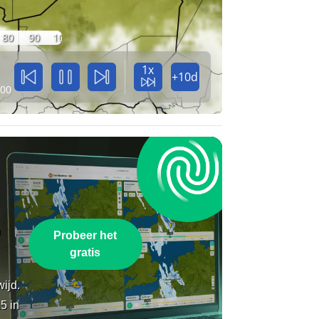
80
90
100
1x
+10d
:00
n
Probeer het
gratis
wijd.
5 in