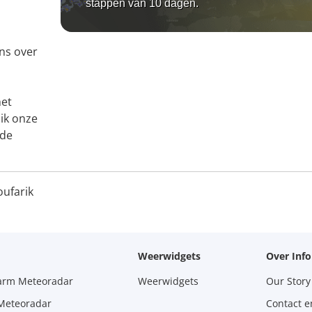
stappen van 10 dagen.
ns over
het
uik onze
 de
ufarik
Weerwidgets
Over Inf
larm Meteoradar
Weerwidgets
Our Story
 Meteoradar
Contact e