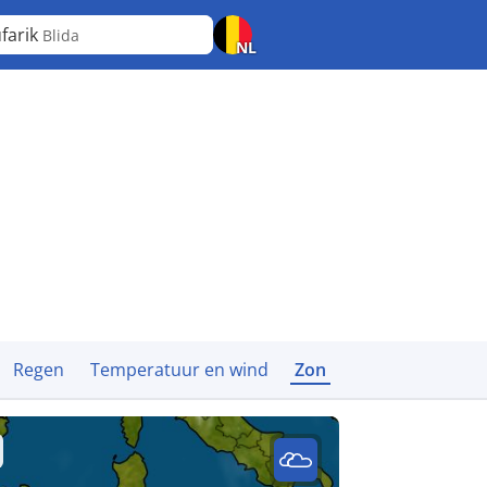
farik
Blida
NL
Regen
Temperatuur en wind
Zon