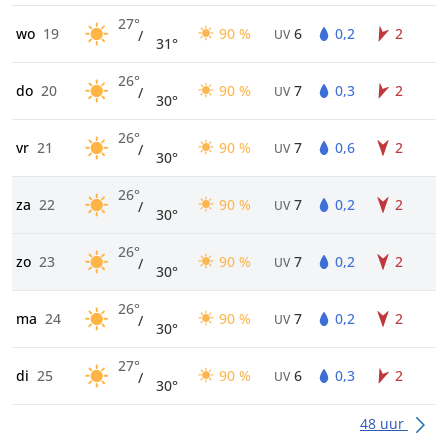
27°
wo
19
90 %
6
0,2
2
/
UV
31°
26°
do
20
90 %
7
0,3
2
/
UV
30°
26°
vr
21
90 %
7
0,6
2
/
UV
30°
26°
za
22
90 %
7
0,2
2
/
UV
30°
26°
zo
23
90 %
7
0,2
2
/
UV
30°
26°
ma
24
90 %
7
0,2
2
/
UV
30°
27°
di
25
90 %
6
0,3
2
/
UV
30°
48 uur