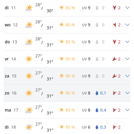
28°
di
11
85 %
9
0
2
/
UV
30°
28°
wo
12
80 %
9
0
2
/
UV
31°
28°
do
13
85 %
9
0
2
/
UV
31°
27°
vr
14
90 %
9
0
2
/
UV
31°
27°
za
15
90 %
9
0
2
/
UV
31°
27°
zo
16
90 %
8
0,1
2
/
UV
31°
27°
ma
17
85 %
8
0,4
2
/
UV
31°
27°
di
18
85 %
6
0,3
2
/
UV
31°