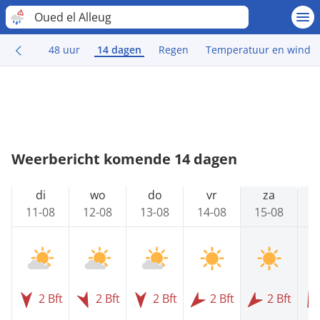
Oued el Alleug
48 uur
14 dagen
Regen
Temperatuur en wind
Weerbericht komende 14 dagen
di
wo
do
vr
za
11-08
12-08
13-08
14-08
15-08
1
2 Bft
2 Bft
2 Bft
2 Bft
2 Bft