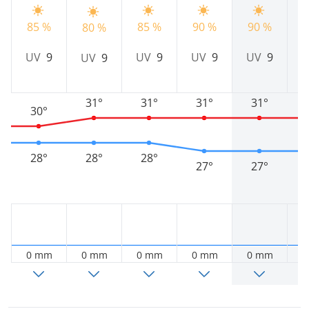
85 %
85 %
90 %
90 %
80 %
9
UV
9
UV
9
UV
9
UV
9
UV
9
31°
31°
31°
31°
30°
28°
28°
28°
27°
27°
0 mm
0 mm
0 mm
0 mm
0 mm
0