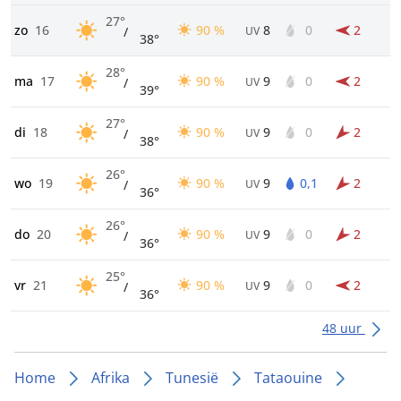
27°
zo
16
90 %
8
0
2
/
UV
38°
28°
ma
17
90 %
9
0
2
/
UV
39°
27°
di
18
90 %
9
0
2
/
UV
38°
26°
wo
19
90 %
9
0,1
2
/
UV
36°
26°
do
20
90 %
9
0
2
/
UV
36°
25°
vr
21
90 %
9
0
2
/
UV
36°
48 uur
Home
Afrika
Tunesië
Tataouine