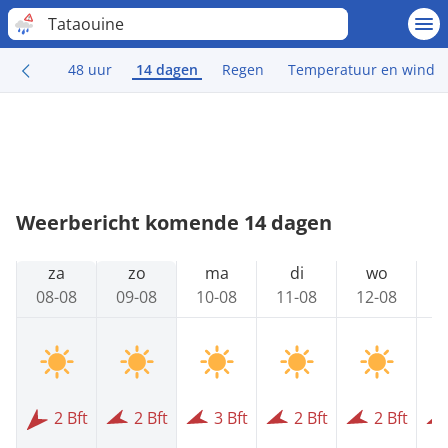
Tataouine
48 uur
14 dagen
Regen
Temperatuur en wind
Weerbericht komende 14 dagen
za
zo
ma
di
wo
08-08
09-08
10-08
11-08
12-08
1
2 Bft
2 Bft
3 Bft
2 Bft
2 Bft