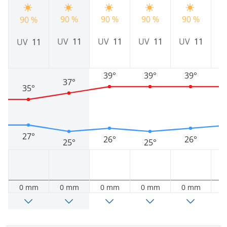
90 %
90 %
90 %
90 %
9
90 %
UV
11
UV
11
UV
11
UV
11
U
UV
11
39°
39°
39°
37°
35°
27°
26°
26°
25°
25°
0 mm
0 mm
0 mm
0 mm
0 mm
0