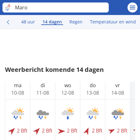
Maro
48 uur
14 dagen
Regen
Temperatuur en wind
Weerbericht komende 14 dagen
ma
di
wo
do
vr
10-08
11-08
12-08
13-08
14-08
1
2 Bft
2 Bft
2 Bft
2 Bft
2 Bft