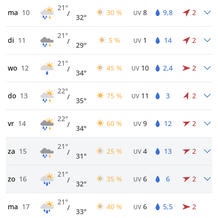
21°
ma
10
30 %
8
9,8
2
/
UV
32°
21°
di
11
5 %
1
14
2
/
UV
29°
21°
wo
12
45 %
10
2,4
2
/
UV
34°
22°
do
13
75 %
11
3
2
/
UV
35°
22°
vr
14
60 %
9
12
2
/
UV
34°
21°
za
15
25 %
4
13
2
/
UV
31°
21°
zo
16
35 %
6
6
2
/
UV
32°
21°
ma
17
40 %
6
5,5
2
/
UV
33°