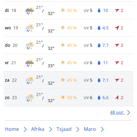
21°
di
18
35 %
5
10
2
/
UV
32°
21°
wo
19
45 %
5
4,5
2
/
UV
32°
21°
do
20
40 %
5
7,7
2
/
UV
32°
21°
vr
21
45 %
6
11
2
/
UV
33°
21°
za
22
45 %
5
7,1
2
/
UV
32°
21°
zo
23
50 %
6
6,6
2
/
UV
32°
48 uur
Home
Afrika
Tsjaad
Maro