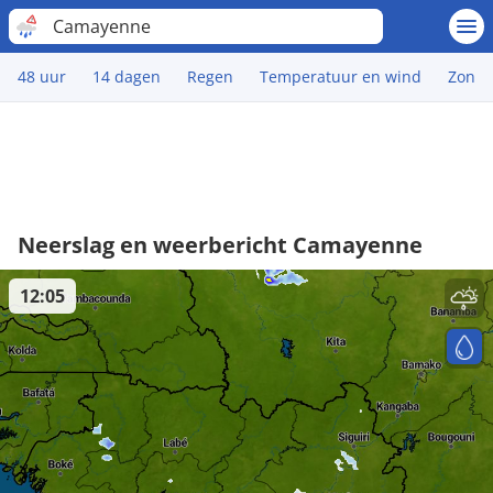
Camayenne
48 uur
14 dagen
Regen
Temperatuur en wind
Zon
Neerslag en weerbericht Camayenne
12:05