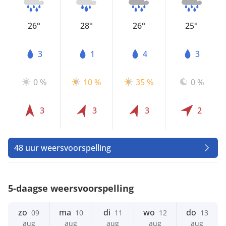
26°
28°
26°
25°
3
1
4
3
0 %
10 %
35 %
0 %
3
3
3
2
48 uur weersvoorspelling
5-daagse weersvoorspelling
zo
ma
di
wo
do
09
10
11
12
13
aug
aug
aug
aug
aug