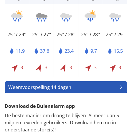
25°
/
29°
25°
/
27°
25°
/
28°
25°
/
28°
25°
/
29°
11,9
37,6
23,4
9,7
15,5
3
3
3
3
3
Weersvoorspelling 14 dagen
Download de Buienalarm app
Dé beste manier om droog te blijven. Al meer dan 5
miljoen tevreden gebruikers. Download hem nu in
onderstaande store(s)!