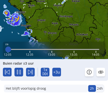
za
12:05
12:35
13:05
13:35
14:05
Buien radar ±3 uur
1x
+3u
Het blijft voorlopig droog
2h
24h