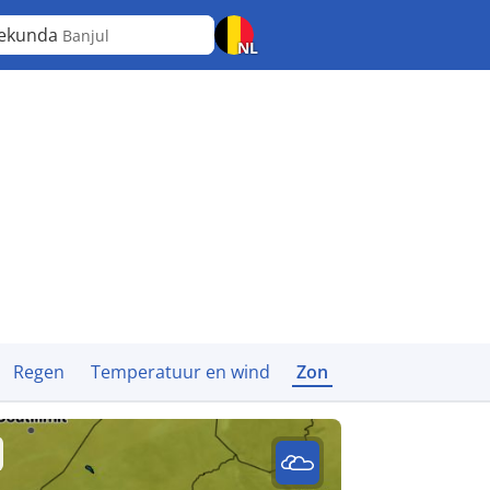
rekunda
Banjul
NL
Regen
Temperatuur en wind
Zon