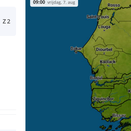
09:00
vrijdag, 7. aug
Z
2