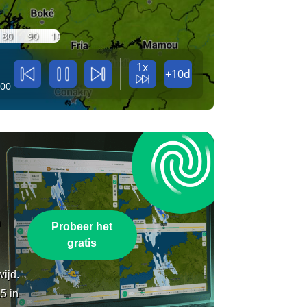
80
90
100
1x
+10d
:00
n
Probeer het
gratis
wijd.
5 in