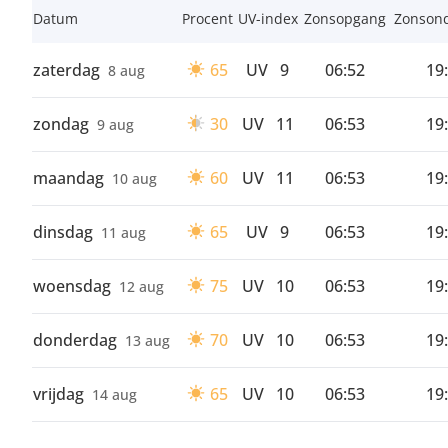
Datum
Procent
UV-index
Zonsopgang
Zonson
zaterdag
65
UV
9
06:52
19
8 aug
zondag
30
UV
11
06:53
19
9 aug
maandag
60
UV
11
06:53
19
10 aug
dinsdag
65
UV
9
06:53
19
11 aug
woensdag
75
UV
10
06:53
19
12 aug
donderdag
70
UV
10
06:53
19
13 aug
vrijdag
65
UV
10
06:53
19
14 aug