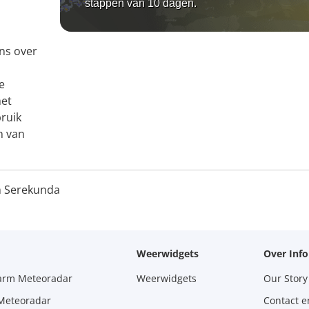
stappen van 10 dagen.
ns over
e
het
bruik
n van
 Serekunda
Weerwidgets
Over Inf
larm Meteoradar
Weerwidgets
Our Story
 Meteoradar
Contact e