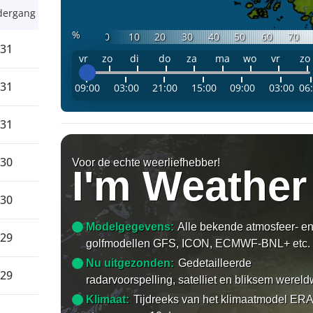
dergang
%
0
10
20
30
40
50
60
70
:31
vr
zo
di
do
za
ma
wo
vr
zo
:31
09:00
03:00
21:00
15:00
09:00
03:00
06
:31
:30
Voor de echte weerliefhebber!
I'm Weather
:30
Modelgegevens:
Alle bekende atmosfeer- e
:29
golfmodellen GFS, ICON, ECMWF-BNL+ etc.
Nu uitgezonden:
Gedetailleerde
:29
radarvoorspelling, satelliet en bliksem wereld
Klimaat:
Tijdreeks van het klimaatmodel ERA