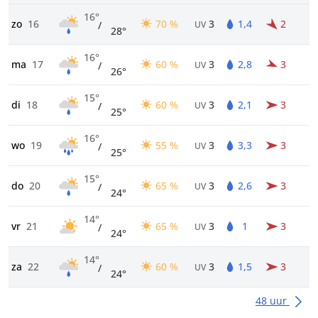
16°
zo
16
70 %
3
1,4
2
/
UV
28°
16°
ma
17
60 %
3
2,8
3
/
UV
26°
15°
di
18
60 %
3
2,1
3
/
UV
25°
16°
wo
19
55 %
3
3,3
3
/
UV
25°
15°
do
20
65 %
3
2,6
3
/
UV
24°
14°
vr
21
65 %
3
1
3
/
UV
24°
14°
za
22
60 %
3
1,5
3
/
UV
24°
48 uur