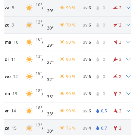
10°
za
8
90 %
6
0
2
/
UV
29°
12°
zo
9
70 %
6
0
2
/
UV
30°
16°
ma
10
90 %
6
0
3
/
UV
29°
13°
di
11
90 %
6
0
3
/
UV
27°
15°
wo
12
90 %
6
0
2
/
UV
32°
18°
do
13
90 %
6
0
2
/
UV
35°
18°
vr
14
90 %
6
0,5
2
/
UV
33°
17°
za
15
75 %
4
0,7
2
/
UV
30°