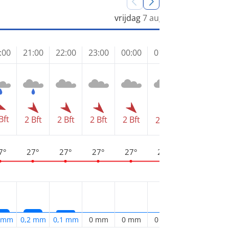
vrijdag
7 aug
:00
21:00
22:00
23:00
00:00
01:00
02:00
03
Bft
2 Bft
2 Bft
2 Bft
2 Bft
2 Bft
2 Bft
2 
7°
27°
27°
27°
27°
27°
27°
2
2 mm
0,2 mm
0,1 mm
0 mm
0 mm
0 mm
0 mm
0