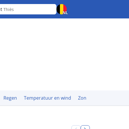
ut
Thiès
NL
Regen
Temperatuur en wind
Zon