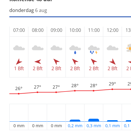
donderdag
6 aug
07:00
08:00
09:00
10:00
11:00
12:00
13
1 Bft
2 Bft
2 Bft
2 Bft
2 Bft
2 Bft
2 
29°
2
28°
28°
27°
27°
26°
0 mm
0 mm
0 mm
0,2 mm
0,3 mm
0,1 mm
0,