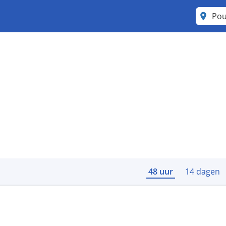
Po
48 uur
14 dagen