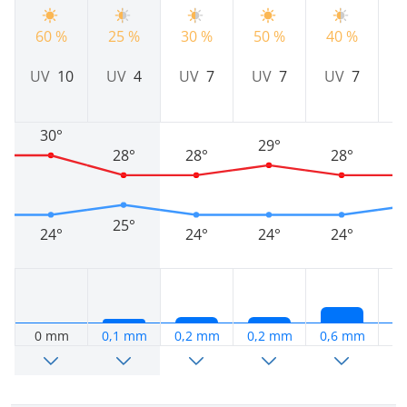
60 %
25 %
30 %
50 %
40 %
4
UV
10
UV
4
UV
7
UV
7
UV
7
30°
29°
28°
28°
28°
25°
24°
24°
24°
24°
0 mm
0,1 mm
0,2 mm
0,2 mm
0,6 mm
0