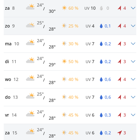
24°
za
8
60 %
10
0
4
/
UV
30°
25°
zo
9
25 %
4
0,1
4
/
UV
28°
24°
ma
10
30 %
7
0,2
3
/
UV
28°
24°
di
11
50 %
7
0,2
3
/
UV
29°
24°
wo
12
40 %
7
0,6
4
/
UV
28°
25°
do
13
40 %
7
0,6
4
/
UV
28°
24°
vr
14
45 %
6
0,3
3
/
UV
28°
24°
za
15
45 %
6
0,2
3
/
UV
28°