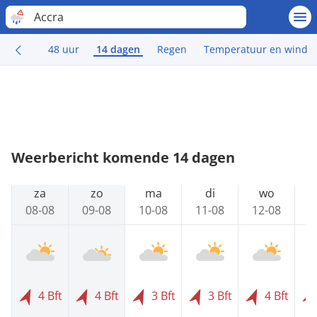
Accra
48 uur
14 dagen
Regen
Temperatuur en wind
Weerbericht komende 14 dagen
za
zo
ma
di
wo
08-08
09-08
10-08
11-08
12-08
1
4 Bft
4 Bft
3 Bft
3 Bft
4 Bft