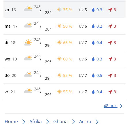
24°
zo
16
35 %
5
0,3
3
/
UV
28°
24°
ma
17
50 %
6
0,2
3
/
UV
28°
24°
di
18
65 %
7
0,4
3
/
UV
29°
24°
wo
19
60 %
6
0,3
3
/
UV
29°
24°
do
20
55 %
7
0,5
3
/
UV
29°
24°
vr
21
55 %
7
0,4
3
/
UV
29°
48 uur
Home
Afrika
Ghana
Accra