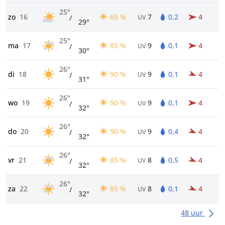
25°
zo
16
65 %
7
0,2
4
/
UV
29°
25°
ma
17
85 %
9
0,1
4
/
UV
30°
26°
di
18
90 %
9
0,1
4
/
UV
31°
26°
wo
19
90 %
9
0,1
4
/
UV
32°
26°
do
20
90 %
9
0,4
4
/
UV
32°
26°
vr
21
85 %
8
0,5
4
/
UV
32°
26°
za
22
85 %
8
0,1
4
/
UV
32°
48 uur