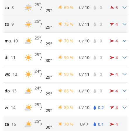
25°
za
8
60 %
10
0
5
/
UV
29°
25°
zo
9
75 %
11
0
4
/
UV
29°
25°
ma
10
70 %
10
0
4
/
UV
29°
25°
di
11
90 %
10
0
4
/
UV
30°
24°
wo
12
90 %
11
0
4
/
UV
29°
24°
do
13
85 %
10
0
4
/
UV
29°
25°
vr
14
80 %
10
0,2
4
/
UV
29°
25°
za
15
70 %
7
0,1
4
/
UV
30°