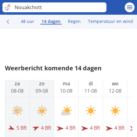
Nouakchott
48 uur
14 dagen
Regen
Temperatuur en wind
Weerbericht komende 14 dagen
za
zo
ma
di
wo
08-08
09-08
10-08
11-08
12-08
1
5 Bft
4 Bft
4 Bft
4 Bft
4 Bft