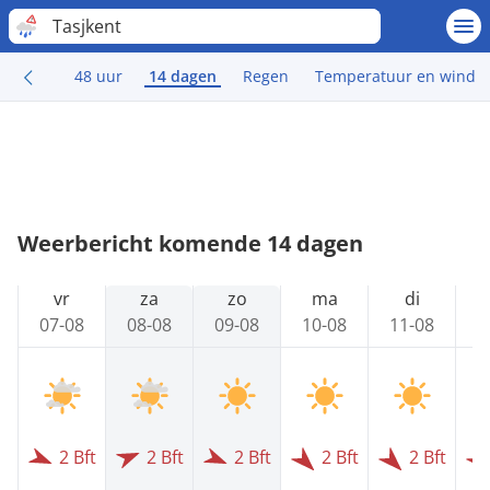
Tasjkent
48 uur
14 dagen
Regen
Temperatuur en wind
Weerbericht komende 14 dagen
vr
za
zo
ma
di
07-08
08-08
09-08
10-08
11-08
1
2 Bft
2 Bft
2 Bft
2 Bft
2 Bft