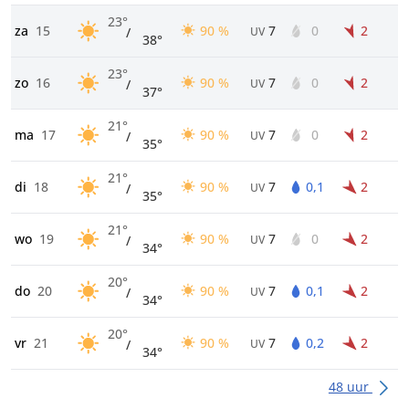
23°
za
15
90 %
7
0
2
/
UV
38°
23°
zo
16
90 %
7
0
2
/
UV
37°
21°
ma
17
90 %
7
0
2
/
UV
35°
21°
di
18
90 %
7
0,1
2
/
UV
35°
21°
wo
19
90 %
7
0
2
/
UV
34°
20°
do
20
90 %
7
0,1
2
/
UV
34°
20°
vr
21
90 %
7
0,2
2
/
UV
34°
48 uur