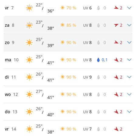
22°
vr
7
70 %
6
0
2
/
UV
36°
23°
za
8
85 %
8
0
2
/
UV
38°
25°
zo
9
90 %
8
0
2
/
UV
39°
25°
ma
10
90 %
8
0,1
2
/
UV
41°
26°
di
11
90 %
9
0
2
/
UV
41°
27°
wo
12
90 %
8
0
2
/
UV
41°
26°
do
13
90 %
8
0
2
/
UV
40°
25°
vr
14
90 %
7
0
2
/
UV
38°