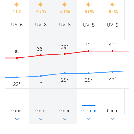
85 %
70 %
90 %
90 %
90 %
9
UV
8
UV
6
UV
8
UV
8
UV
9
41°
41°
39°
38°
36°
26°
25°
25°
23°
22°
0 mm
0 mm
0 mm
0,1 mm
0 mm
0