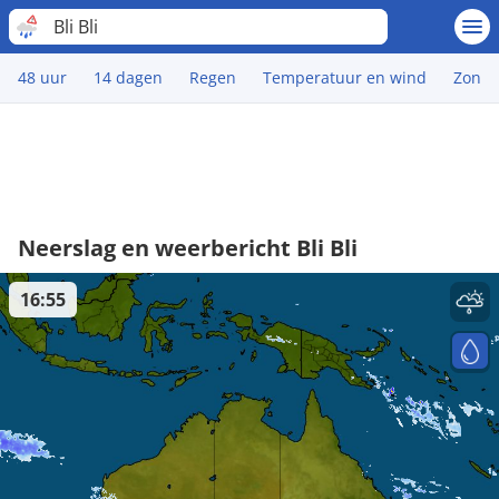
Bli Bli
48 uur
14 dagen
Regen
Temperatuur en wind
Zon
Neerslag en weerbericht Bli Bli
16:55