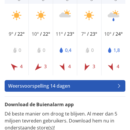
9°
/
22°
10°
/
22°
11°
/
23°
7°
/
23°
10°
/
24°
0
0
0,4
0
1,8
4
3
4
3
4
Weersvoorspelling 14 dagen
Download de Buienalarm app
Dé beste manier om droog te blijven. Al meer dan 5
miljoen tevreden gebruikers. Download hem nu in
onderstaande store(s)!