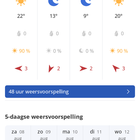
22°
13°
9°
20°
0
0
0
0
90 %
0 %
0 %
90 %
3
2
2
3
48 uur weersvoorspelling
5-daagse weersvoorspelling
za
zo
ma
di
wo
08
09
10
11
12
aug
aug
aug
aug
aug