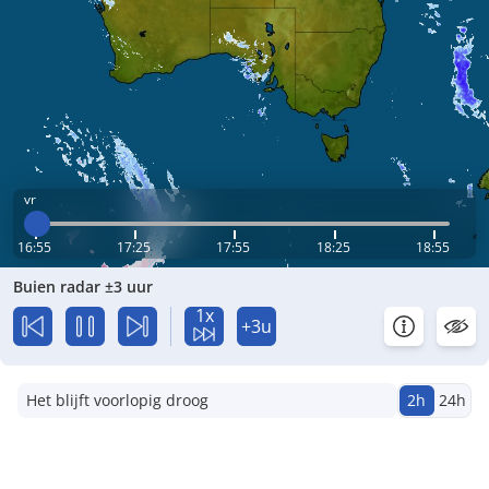
vr
16:55
17:25
17:55
18:25
18:55
Buien radar ±3 uur
1x
+3u
Het blijft voorlopig droog
2h
24h