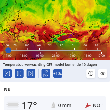
do
za
ma
wo
vr
zo
di
do
za
17:00
11:00
05:00
23:00
17:00
11:00
17:00
Temperatuurverwachting GFS model komende 10 dagen
1x
+10d
Nu
17°
0 mm
NO
1