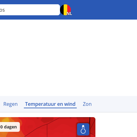
gos
NL
Regen
Temperatuur en wind
Zon
0 dagen