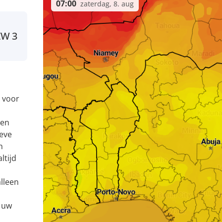
07:00
zaterdag, 8. aug
ZW
3
 voor
 en
eve
n
ltijd
alleen
u uw