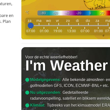
aturen,
°C
-80
-60
-40
-20
0
20
bare en
za
ma
wo
vr
zo
di
do
za
m
. Plan
07:00
01:00
19:00
13:00
07:00
01:00
07
Voor de echte weerliefhebber!
I'm Weather
Modelgegevens:
Alle bekende atmosfeer- e
golfmodellen GFS, ICON, ECMWF-BNL+ etc.
Nu uitgezonden:
Gedetailleerde
radarvoorspelling, satelliet en bliksem wereld
Klimaat:
Tijdreeks van het klimaatmodel ERA