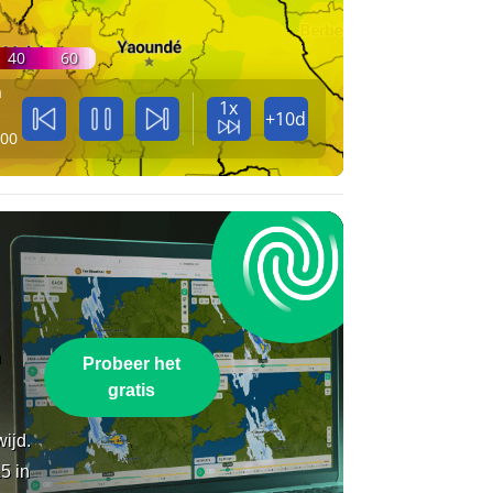
40
60
a
1x
+10d
:00
n
Probeer het
gratis
wijd.
5 in