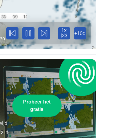
80
90
100
1x
+10d
:30
n
Probeer het
gratis
wijd.
5 in