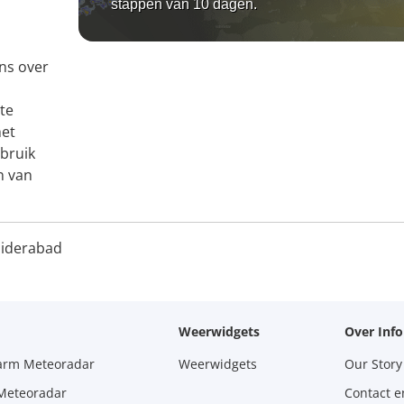
stappen van 10 dagen.
ns over
te
het
ebruik
n van
iderabad
Weerwidgets
Over Inf
larm Meteoradar
Weerwidgets
Our Story
 Meteoradar
Contact e