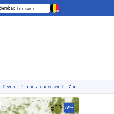
derabad
Telangana
NL
Regen
Temperatuur en wind
Zon