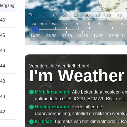
dergang
%
0
10
20
30
40
50
60
70
:45
za
ma
wo
vr
zo
di
do
za
ma
:45
14:30
08:30
02:30
20:30
14:30
08:30
11
:44
:44
Voor de echte weerliefhebber!
I'm Weather
:43
Modelgegevens:
Alle bekende atmosfeer- e
:43
golfmodellen GFS, ICON, ECMWF-BNL+ etc.
Nu uitgezonden:
Gedetailleerde
:42
radarvoorspelling, satelliet en bliksem wereld
Klimaat:
Tijdreeks van het klimaatmodel ERA