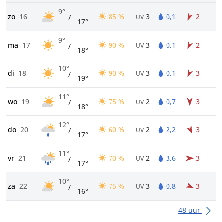
9°
zo
16
85 %
3
0,1
2
/
UV
17°
9°
ma
17
90 %
3
0,1
2
/
UV
18°
10°
di
18
90 %
3
0,1
3
/
UV
19°
11°
wo
19
75 %
2
0,7
3
/
UV
18°
12°
do
20
60 %
2
2,2
3
/
UV
17°
11°
vr
21
70 %
2
3,6
3
/
UV
17°
10°
za
22
75 %
3
0,8
3
/
UV
16°
48 uur