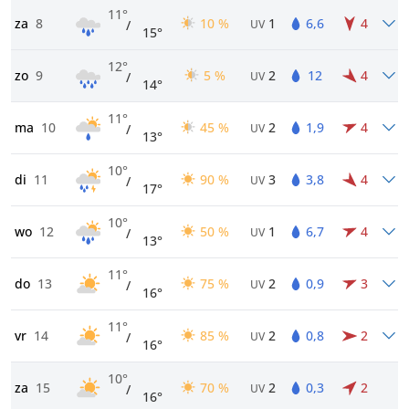
11°
za
8
10 %
1
6,6
4
/
UV
15°
12°
zo
9
5 %
2
12
4
/
UV
14°
11°
ma
10
45 %
2
1,9
4
/
UV
13°
10°
di
11
90 %
3
3,8
4
/
UV
17°
10°
wo
12
50 %
1
6,7
4
/
UV
13°
11°
do
13
75 %
2
0,9
3
/
UV
16°
11°
vr
14
85 %
2
0,8
2
/
UV
16°
10°
za
15
70 %
2
0,3
2
/
UV
16°