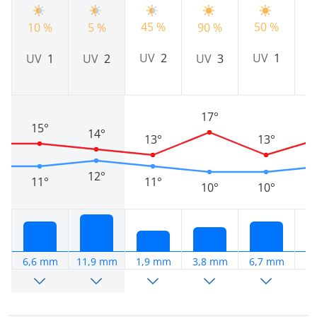
45 %
50 %
7
10 %
5 %
90 %
UV
2
UV
1
UV
1
UV
2
UV
3
17°
15°
14°
13°
13°
12°
11°
11°
10°
10°
6,6 mm
11,9 mm
1,9 mm
3,8 mm
6,7 mm
0