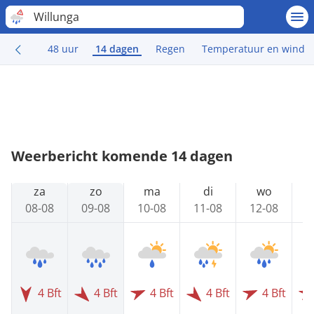
Willunga
48 uur
14 dagen
Regen
Temperatuur en wind
Weerbericht komende 14 dagen
za
zo
ma
di
wo
08-08
09-08
10-08
11-08
12-08
1
4 Bft
4 Bft
4 Bft
4 Bft
4 Bft