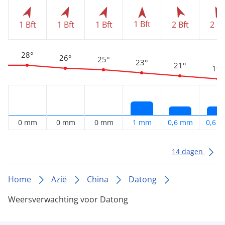
1 Bft
1 Bft
1 Bft
1 Bft
2 Bft
2 Bf
28°
26°
25°
23°
21°
19°
0 mm
0 mm
0 mm
1 mm
0,6 mm
0,6 
14 dagen
Home
Azië
China
Datong
Weersverwachting voor Datong