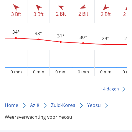
2 Bft
2 Bft
3 Bft
3 Bft
2 Bft
2 Bf
34°
33°
31°
30°
29°
29°
0 mm
0 mm
0 mm
0 mm
0 mm
0 m
14 dagen
Home
Azië
Zuid-Korea
Yeosu
Weersverwachting voor Yeosu