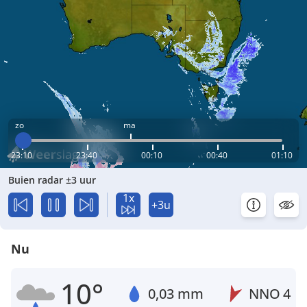
zo
ma
23:10
23:40
00:10
00:40
01:10
Buien radar ±3 uur
1x
+3u
Nu
10°
0,03 mm
NNO
4