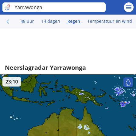
Yarrawonga
48 uur
14 dagen
Regen
Temperatuur en wind
Neerslagradar Yarrawonga
23:10