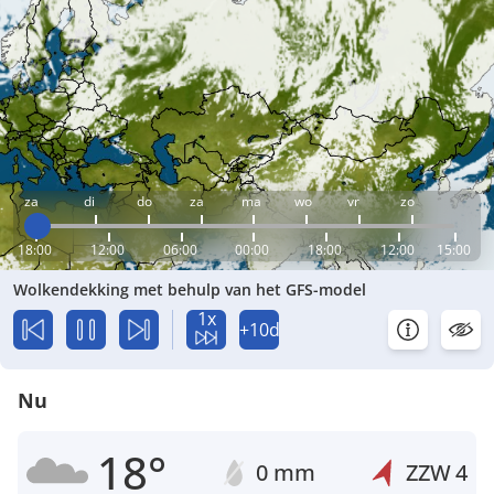
za
di
do
za
ma
wo
vr
zo
18:00
12:00
06:00
00:00
18:00
12:00
15:00
Wolkendekking met behulp van het GFS-model
1x
+10d
Nu
18°
0 mm
ZZW
4