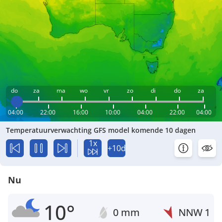
do
za
ma
wo
vr
zo
di
do
za
04:00
22:00
16:00
10:00
04:00
22:00
04:00
Temperatuurverwachting GFS model komende 10 dagen
1x
+10d
Nu
10°
0 mm
NNW
1