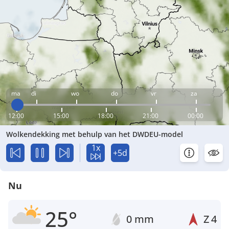
ma
di
wo
do
vr
za
12:00
15:00
18:00
21:00
00:00
Wolkendekking met behulp van het DWDEU-model
1x
+5d
Nu
25°
0 mm
Z
4