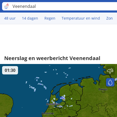
Veenendaal
48 uur
14 dagen
Regen
Temperatuur en wind
Zon
Neerslag en weerbericht Veenendaal
01:30