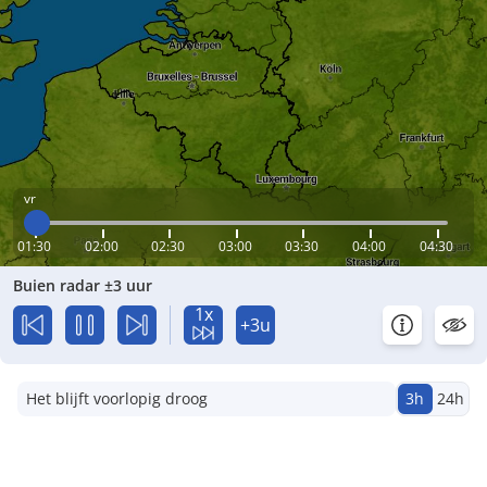
vr
01:30
02:00
02:30
03:00
03:30
04:00
04:30
Buien radar ±3 uur
1x
+3u
Het blijft voorlopig droog
3h
24h