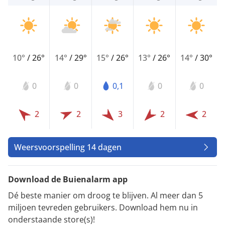
10°
/
26°
14°
/
29°
15°
/
26°
13°
/
26°
14°
/
30°
0
0
0,1
0
0
2
2
3
2
2
Weersvoorspelling 14 dagen
Download de Buienalarm app
Dé beste manier om droog te blijven. Al meer dan 5
miljoen tevreden gebruikers. Download hem nu in
onderstaande store(s)!