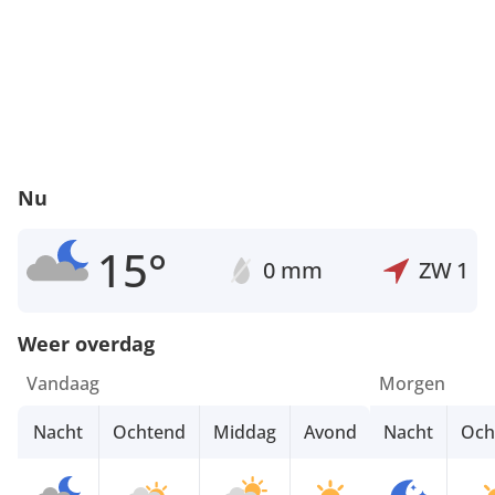
Nu
15°
0 mm
ZW
1
Weer overdag
Vandaag
Morgen
Nacht
Ochtend
Middag
Avond
Nacht
Och