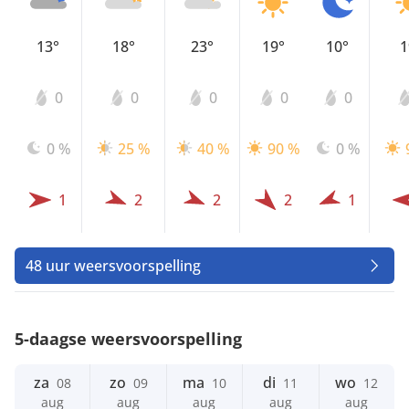
13°
18°
23°
19°
10°
1
0
0
0
0
0
0 %
25 %
40 %
90 %
0 %
1
2
2
2
1
48 uur weersvoorspelling
5-daagse weersvoorspelling
za
zo
ma
di
wo
08
09
10
11
12
aug
aug
aug
aug
aug