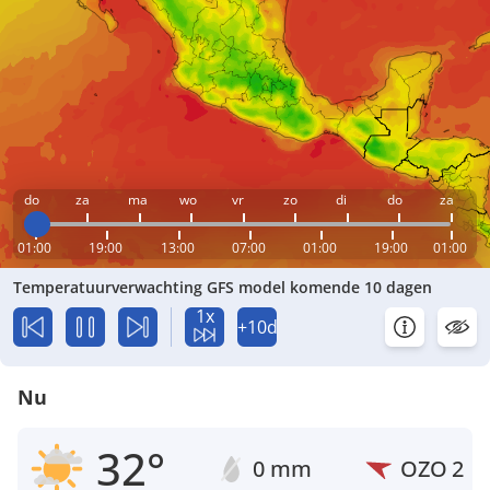
do
za
ma
wo
vr
zo
di
do
za
01:00
19:00
13:00
07:00
01:00
19:00
01:00
Temperatuurverwachting GFS model komende 10 dagen
1x
+10d
Nu
32°
0 mm
OZO
2