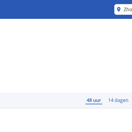
Zh
48 uur
14 dagen