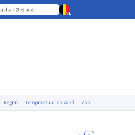
oushan
Zhejiang
NL
Regen
Temperatuur en wind
Zon