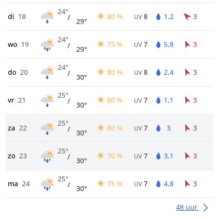
24°
di
18
80 %
8
1,2
3
/
UV
29°
24°
wo
19
75 %
7
5,8
3
/
UV
29°
24°
do
20
80 %
8
2,4
3
/
UV
30°
25°
vr
21
80 %
7
1,1
3
/
UV
30°
25°
za
22
80 %
7
3
3
/
UV
30°
25°
zo
23
70 %
7
3,1
3
/
UV
30°
25°
ma
24
75 %
7
4,8
3
/
UV
30°
48 uur