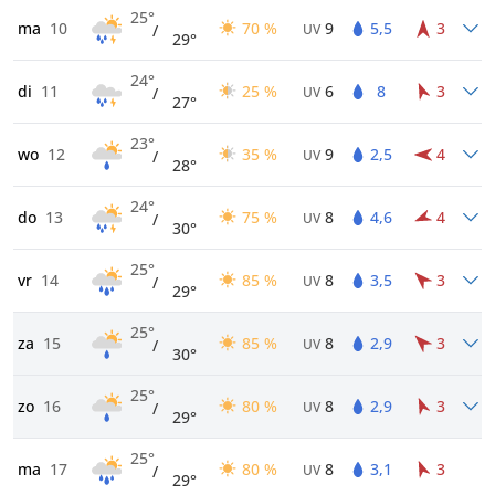
25°
ma
10
70 %
9
5,5
3
/
UV
29°
24°
di
11
25 %
6
8
3
/
UV
27°
23°
wo
12
35 %
9
2,5
4
/
UV
28°
24°
do
13
75 %
8
4,6
4
/
UV
30°
25°
vr
14
85 %
8
3,5
3
/
UV
29°
25°
za
15
85 %
8
2,9
3
/
UV
30°
25°
zo
16
80 %
8
2,9
3
/
UV
29°
25°
ma
17
80 %
8
3,1
3
/
UV
29°