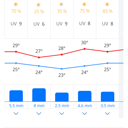
75 %
70 %
35 %
85 %
8
25 %
UV
8
UV
9
UV
9
UV
8
UV
6
30°
29°
29°
28°
27°
25°
25°
24°
24°
23°
5,5 mm
8 mm
2,5 mm
4,6 mm
3,5 mm
2