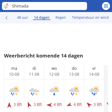
Shimada
48 uur
14 dagen
Regen
Temperatuur en wind
Weerbericht komende 14 dagen
ma
di
wo
do
vr
10-08
11-08
12-08
13-08
14-08
1
3 Bft
3 Bft
4 Bft
4 Bft
3 Bft