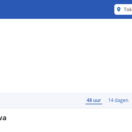
To
48 uur
14 dagen
wa