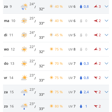
24°
zo
9
40 %
6
0,8
3
/
UV
32°
25°
ma
10
40 %
6
0
2
/
UV
33°
24°
di
11
45 %
5
0
2
/
UV
33°
22°
wo
12
75 %
8
0
3
/
UV
32°
22°
do
13
70 %
7
0,3
2
/
UV
32°
23°
vr
14
75 %
7
0,8
2
/
UV
33°
23°
za
15
75 %
7
2,4
2
/
UV
33°
23°
zo
16
80 %
7
1
2
/
UV
33°