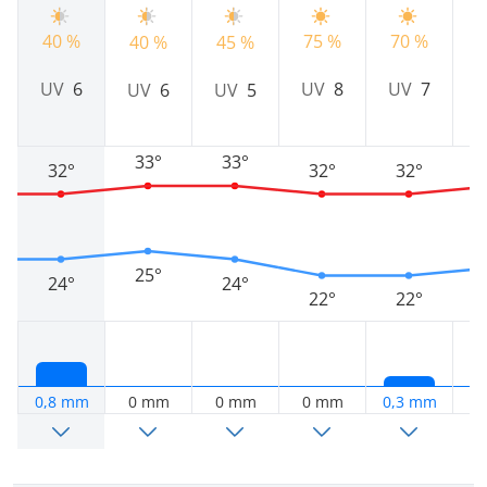
7
40 %
75 %
70 %
40 %
45 %
UV
6
UV
8
UV
7
UV
6
UV
5
33°
33°
32°
32°
32°
25°
24°
24°
22°
22°
0,8 mm
0 mm
0 mm
0 mm
0,3 mm
0