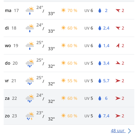
24°
ma
17
70 %
6
2
2
/
UV
33°
24°
di
18
60 %
6
2,4
2
/
UV
33°
25°
wo
19
60 %
6
1,4
2
/
UV
33°
25°
do
20
60 %
5
3,4
2
/
UV
32°
25°
vr
21
55 %
5
5,7
2
/
UV
32°
24°
za
22
60 %
5
6
2
/
UV
32°
23°
zo
23
60 %
5
7,4
2
/
UV
32°
48 uur