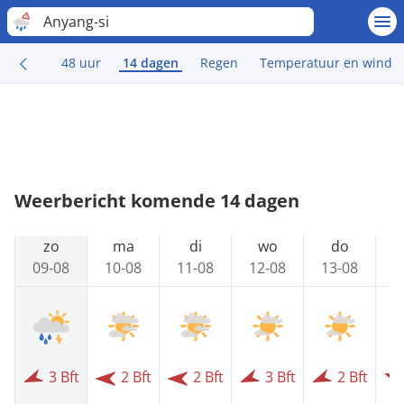
Anyang-si
48 uur
14 dagen
Regen
Temperatuur en wind
Weerbericht komende 14 dagen
zo
ma
di
wo
do
09-08
10-08
11-08
12-08
13-08
1
3 Bft
2 Bft
2 Bft
3 Bft
2 Bft