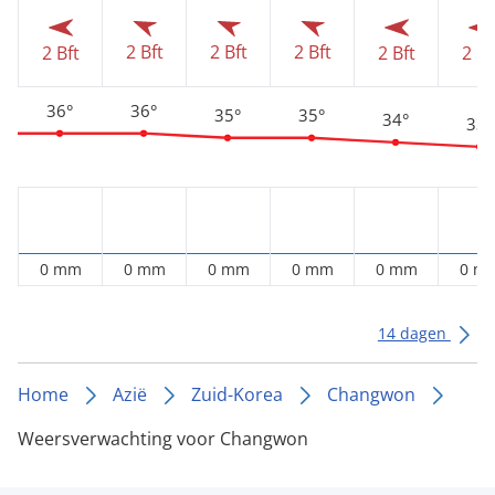
2 Bft
2 Bft
2 Bft
2 Bft
2 Bft
2 Bf
36°
36°
35°
35°
34°
33°
0 mm
0 mm
0 mm
0 mm
0 mm
0 m
14 dagen
Home
Azië
Zuid-Korea
Changwon
Weersverwachting voor Changwon