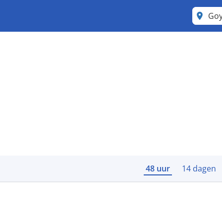
Goy
48 uur
14 dagen