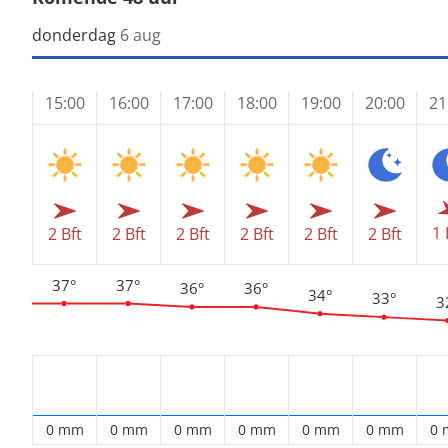
donderdag
6 aug
15:00
16:00
17:00
18:00
19:00
20:00
21
1 
2 Bft
2 Bft
2 Bft
2 Bft
2 Bft
2 Bft
37°
37°
36°
36°
34°
33°
3
0 mm
0 mm
0 mm
0 mm
0 mm
0 mm
0