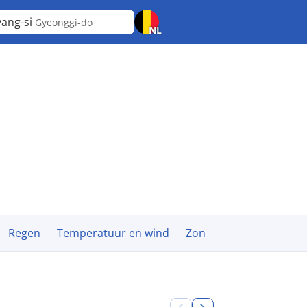
ang-si
Gyeonggi-do
NL
Regen
Temperatuur en wind
Zon