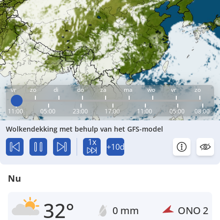
vr
zo
di
do
za
ma
wo
vr
zo
11:00
05:00
23:00
17:00
11:00
05:00
08:00
Wolkendekking met behulp van het GFS-model
1x
+10d
Nu
32°
0 mm
ONO
2