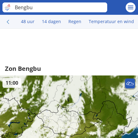
Bengbu
48 uur
14 dagen
Regen
Temperatuur en wind
Zon Bengbu
11:00