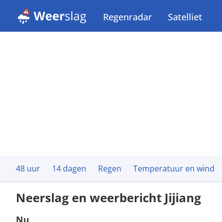
Regenradar
Satelliet
48 uur
14 dagen
Regen
Temperatuur en wind
Neerslag en weerbericht Jijiang
Nu