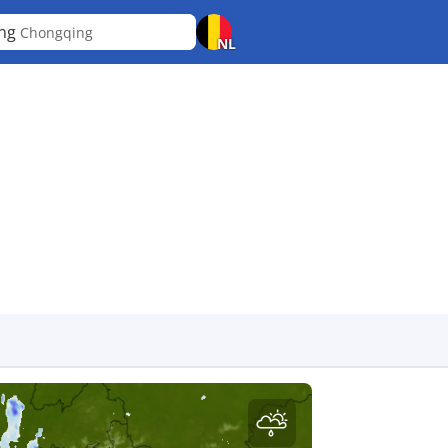
ang
Chongqing
NL