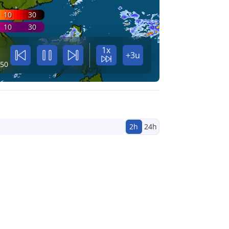
10
30
10
30
1x
+3u
:50
2h
24h