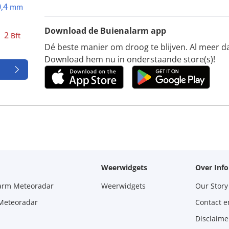
0,4
mm
Download de Buienalarm app
2
Bft
Dé beste manier om droog te blijven. Al meer d
Download hem nu in onderstaande store(s)!
Weerwidgets
Over Inf
larm Meteoradar
Weerwidgets
Our Story
 Meteoradar
Contact e
Disclaime