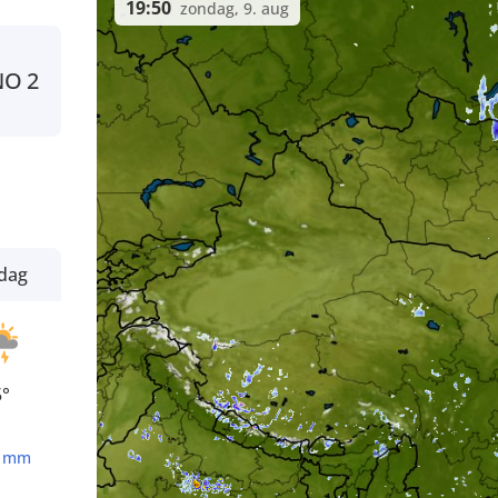
19:50
zondag, 9. aug
NO
2
dag
5°
2
mm