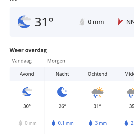
31°
0 mm
N
Weer overdag
Vandaag
Morgen
Avond
Nacht
Ochtend
Mid
30°
26°
31°
3
0
0,1
3
mm
mm
mm