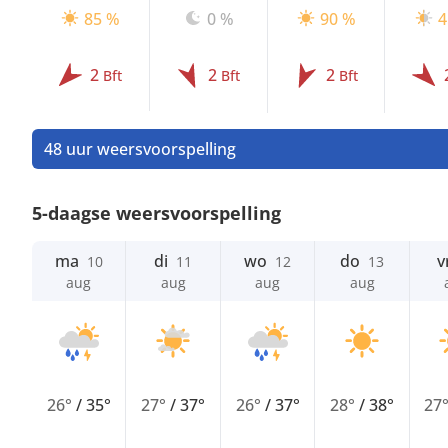
85 %
0 %
90 %
4
2
2
2
Bft
Bft
Bft
48 uur weersvoorspelling
5-daagse weersvoorspelling
ma
di
wo
do
v
10
11
12
13
aug
aug
aug
aug
26°
/
35°
27°
/
37°
26°
/
37°
28°
/
38°
27