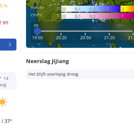
5 %
mm/hr
0,03
0,1
0,3
1
3
cm/hr
0,03
0,1
0,3
1
3
2
Bft
zo
19:50
20:20
20:50
21:20
21
Neerslag Jijiang
Het blijft voorlopig droog
r
14
aug
°
/
37°