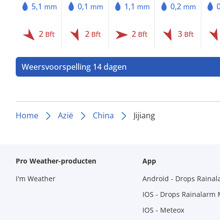
5,1
0,1
1,1
0,2
mm
mm
mm
mm
2
2
2
3
Bft
Bft
Bft
Bft
Weersvoorspelling 14 dagen
Home
Azië
China
Jijiang
Pro Weather-producten
App
I'm Weather
Android - Drops Raina
IOS - Drops Rainalarm
IOS - Meteox