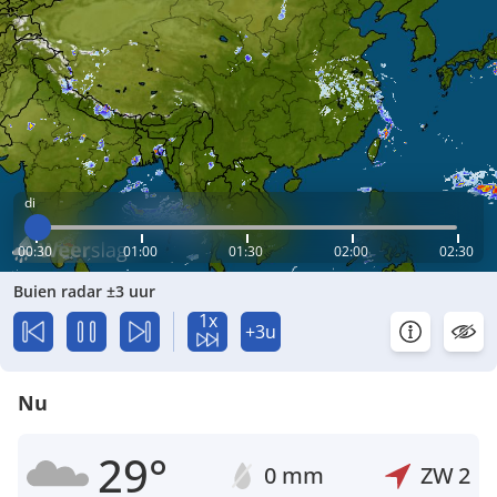
di
00:30
01:00
01:30
02:00
02:30
Buien radar ±3 uur
1x
+3u
Nu
29°
0 mm
ZW
2