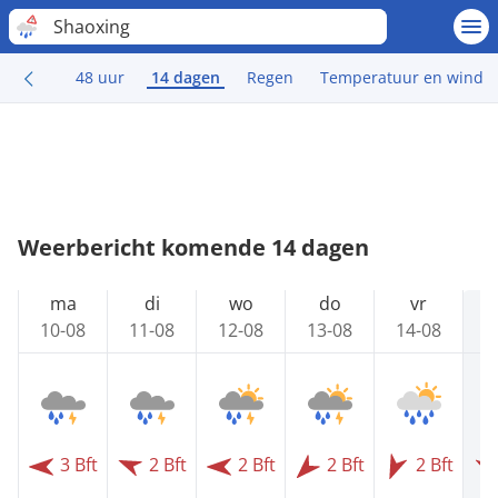
Shaoxing
48 uur
14 dagen
Regen
Temperatuur en wind
Weerbericht komende 14 dagen
ma
di
wo
do
vr
10-08
11-08
12-08
13-08
14-08
1
3 Bft
2 Bft
2 Bft
2 Bft
2 Bft