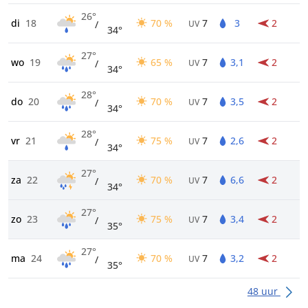
26°
di
18
70 %
7
3
2
/
UV
34°
27°
wo
19
65 %
7
3,1
2
/
UV
34°
28°
do
20
70 %
7
3,5
2
/
UV
34°
28°
vr
21
75 %
7
2,6
2
/
UV
34°
27°
za
22
70 %
7
6,6
2
/
UV
34°
27°
zo
23
75 %
7
3,4
2
/
UV
35°
27°
ma
24
70 %
7
3,2
2
/
UV
35°
48 uur