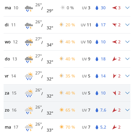
26°
ma
10
0 %
3
30
3
/
UV
29°
26°
di
11
20 %
11
17
2
/
UV
32°
27°
wo
12
40 %
10
10
2
/
UV
34°
27°
do
13
40 %
9
18
2
/
UV
32°
27°
vr
14
35 %
5
14
2
/
UV
32°
26°
za
15
40 %
5
10
2
/
UV
32°
26°
zo
16
65 %
7
7,6
2
/
UV
32°
26°
ma
17
70 %
7
5,2
2
/
UV
33°