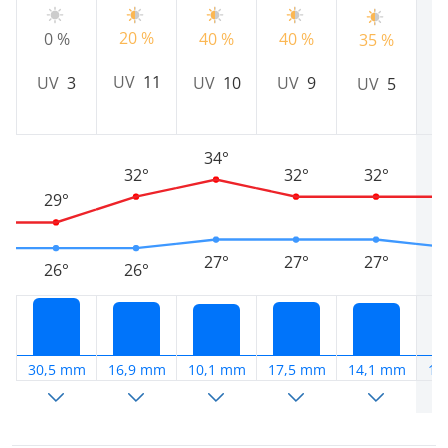
20 %
0 %
40 %
40 %
35 %
4
UV
11
UV
3
UV
10
UV
9
UV
5
34°
32°
32°
32°
29°
27°
27°
27°
26°
26°
30,5 mm
16,9 mm
10,1 mm
17,5 mm
14,1 mm
10