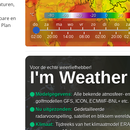
aturen,
°C
-80
-60
-40
-20
0
20
bare en
do
za
ma
wo
vr
zo
di
do
z
 Plan
02:00
20:00
14:00
08:00
02:00
20:00
02
Voor de echte weerliefhebber!
I'm Weather
Modelgegevens:
Alle bekende atmosfeer- e
golfmodellen GFS, ICON, ECMWF-BNL+ etc.
Nu uitgezonden:
Gedetailleerde
radarvoorspelling, satelliet en bliksem wereld
Klimaat:
Tijdreeks van het klimaatmodel ERA