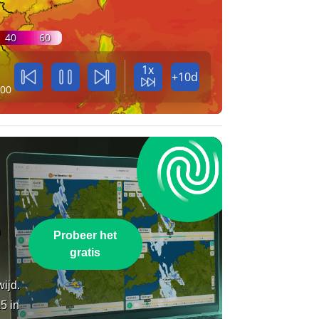
40
60
a
1x
+10d
:00
n
Probeer het
gratis
wijd.
5 in