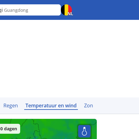
qi
Guangdong
NL
Regen
Temperatuur en wind
Zon
0 dagen