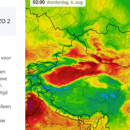
02:00
donderdag, 6. aug
ZO
2
 voor
 en
eve
n
tijd
alleen
 uw