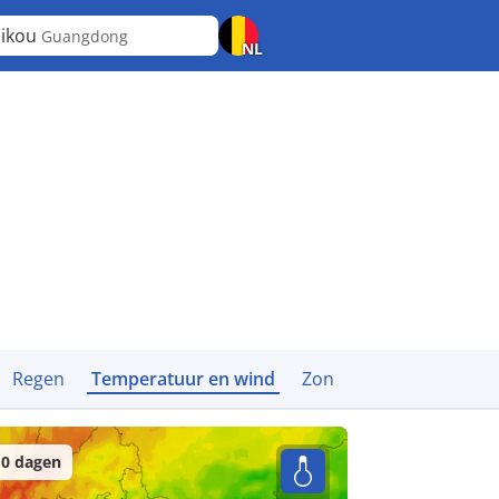
ikou
Guangdong
NL
Regen
Temperatuur en wind
Zon
0 dagen