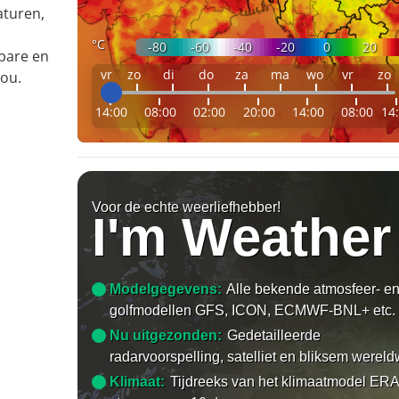
aturen,
°C
-80
-60
-40
-20
0
20
bare en
vr
zo
di
do
za
ma
wo
vr
zo
kou.
14:00
08:00
02:00
20:00
14:00
08:00
14
Voor de echte weerliefhebber!
I'm Weather
Modelgegevens:
Alle bekende atmosfeer- e
golfmodellen GFS, ICON, ECMWF-BNL+ etc.
Nu uitgezonden:
Gedetailleerde
radarvoorspelling, satelliet en bliksem wereld
Klimaat:
Tijdreeks van het klimaatmodel ERA