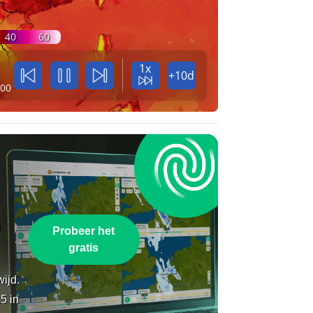
40
60
1x
+10d
:00
n
Probeer het
gratis
wijd.
5 in