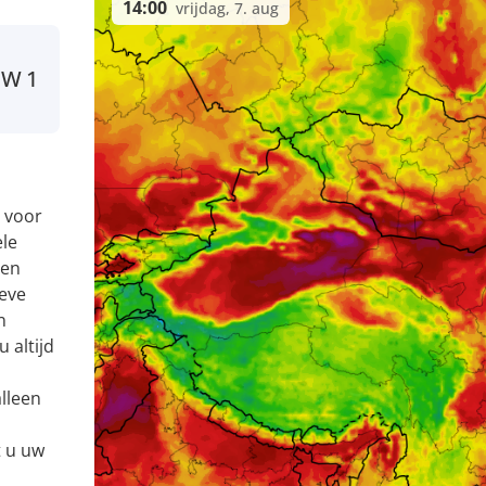
14:00
vrijdag, 7. aug
NW
1
 voor
ele
 en
eve
n
 altijd
alleen
t u uw