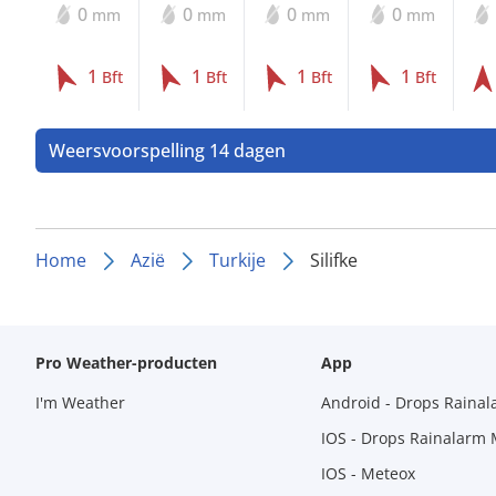
0
0
0
0
mm
mm
mm
mm
1
1
1
1
Bft
Bft
Bft
Bft
Weersvoorspelling 14 dagen
Home
Azië
Turkije
Silifke
Pro Weather-producten
App
I'm Weather
Android - Drops Raina
IOS - Drops Rainalarm
IOS - Meteox