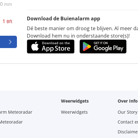
0
mm
Download de Buienalarm app
1
Bft
Dé beste manier om droog te blijven. Al meer d
Download hem nu in onderstaande store(s)!
Weerwidgets
Over Inf
larm Meteoradar
Weerwidgets
Our Story
 Meteoradar
Contact e
Disclaime