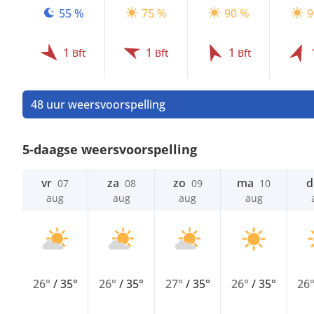
55 %
75 %
90 %
9
1
1
1
Bft
Bft
Bft
48 uur weersvoorspelling
5-daagse weersvoorspelling
vr
za
zo
ma
d
07
08
09
10
aug
aug
aug
aug
26°
/
35°
26°
/
35°
27°
/
35°
26°
/
35°
26