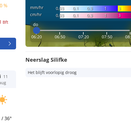
0 %
mm/hr
0,03
0,1
0,3
1
3
cm/hr
0,03
0,1
0,3
1
3
1
Bft
do
06:20
06:50
07:20
07:50
08
Neerslag Silifke
Het blijft voorlopig droog
i
11
aug
°
/
36°