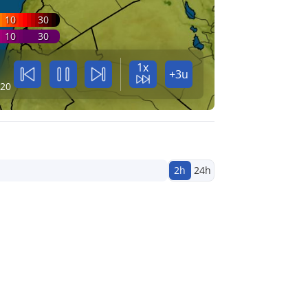
10
30
10
30
1x
+3u
:20
2h
24h