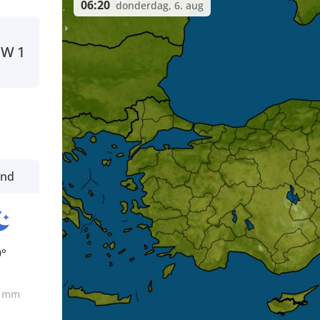
06:20
donderdag, 6. aug
NW
1
ond
9°
0
mm