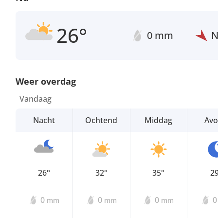
26°
0 mm
Weer overdag
Vandaag
Nacht
Ochtend
Middag
Av
26°
32°
35°
2
0
0
0
mm
mm
mm