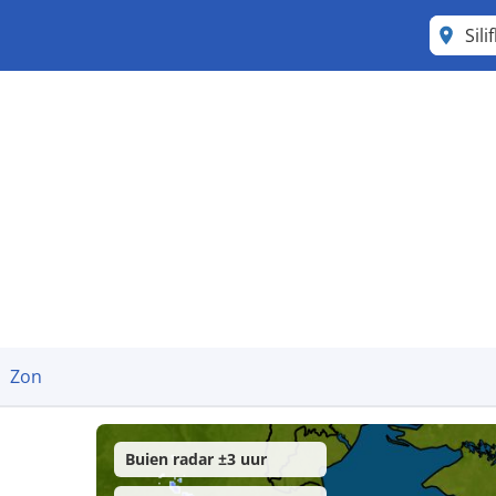
Sili
Zon
Buien radar ±3 uur