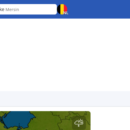
fke
Mersin
NL