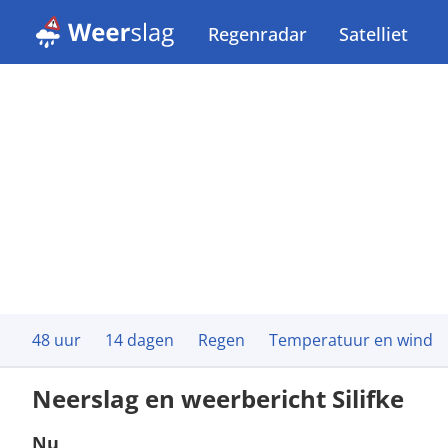
Regenradar
Satelliet
48 uur
14 dagen
Regen
Temperatuur en wind
Neerslag en weerbericht Silifke
Nu