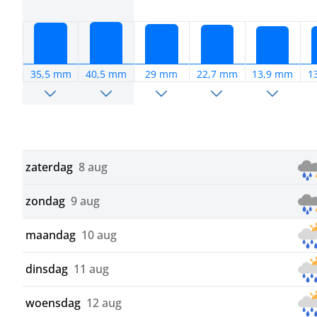
35,5 mm
40,5 mm
29 mm
22,7 mm
13,9 mm
1
zaterdag
8 aug
zondag
9 aug
maandag
10 aug
dinsdag
11 aug
woensdag
12 aug