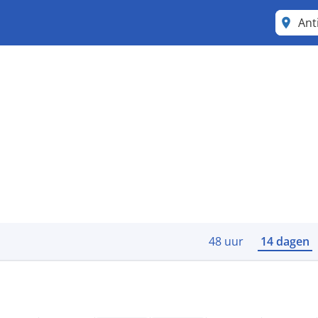
Ant
48 uur
14 dagen