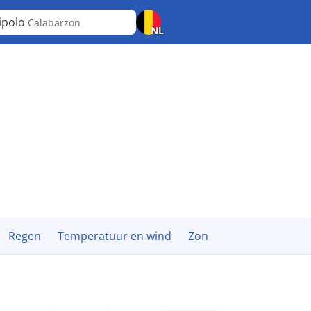
ipolo
Calabarzon
NL
Regen
Temperatuur en wind
Zon