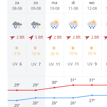
za
zo
ma
di
wo
08-08
09-08
10-08
11-08
12-08
2 Bft
5 Bft
2 Bft
2 Bft
2 Bft
5 %
70 %
50 %
10 %
30 %
UV
6
UV
11
UV
9
UV
7
UV
11
31°
31°
30°
29°
29°
27°
26°
26°
26°
25°