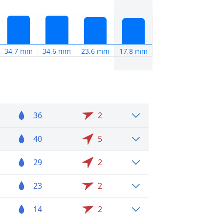
34,7 mm
34,6 mm
23,6 mm
17,8 mm
36
2
40
5
29
2
23
2
14
2