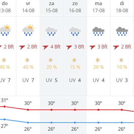
do
vr
za
zo
ma
di
13-08
14-08
15-08
16-08
17-08
18-08
2 Bft
2 Bft
4 Bft
3 Bft
3 Bft
2 Bft
45 %
40 %
20 %
15 %
20 %
10 %
UV
7
UV
7
UV
5
UV
4
UV
4
UV
3
31°
30°
30°
30°
30°
30°
27°
26°
26°
26°
26°
26°