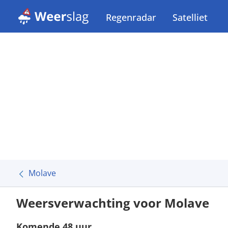
Regenradar
Satelliet
Molave
Weersverwachting voor Molave
Komende 48 uur