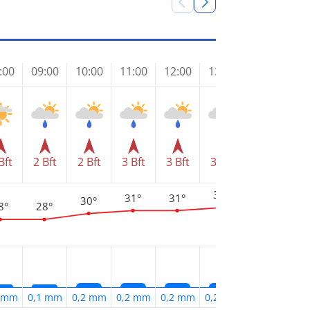
:00
09:00
10:00
11:00
12:00
13:00
14:00
15
Bft
2 Bft
2 Bft
3 Bft
3 Bft
3 Bft
3 Bft
3 
32°
31°
31°
31°
3
30°
8°
28°
1 mm
0,1 mm
0,2 mm
0,2 mm
0,2 mm
0,2 mm
0,2 mm
0,