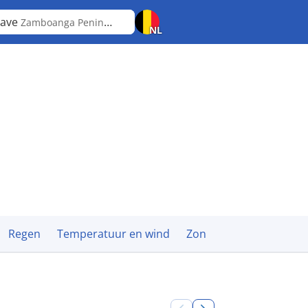
lave
Zamboanga Peninsula
NL
Regen
Temperatuur en wind
Zon